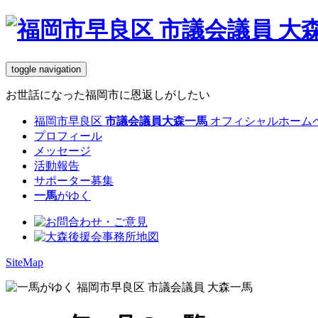
toggle navigation
お世話になった福岡市に恩返しがしたい
福岡市早良区
市議会議員
大森一馬
オフィシャルホーム
プロフィール
メッセージ
活動報告
サポーター募集
一馬
がゆく
SiteMap