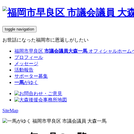
toggle navigation
お世話になった福岡市に恩返しがしたい
福岡市早良区
市議会議員
大森一馬
オフィシャルホーム
プロフィール
メッセージ
活動報告
サポーター募集
一馬
がゆく
SiteMap