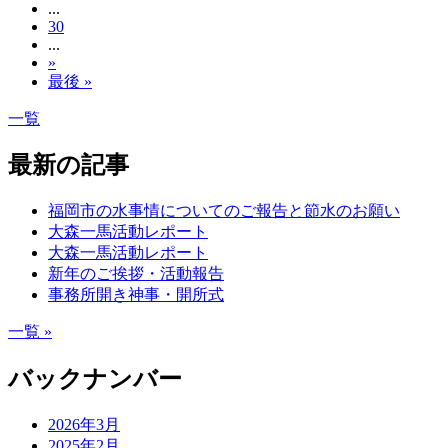
...
30
...
»
最後 »
一覧
最新の記事
福岡市の水事情についてのご報告と節水のお願い
大森一馬活動レポート
大森一馬活動レポート
新年のご挨拶・活動報告
事務所開き神事・開所式
一覧 »
バックナンバー
2026年3月
2025年2月