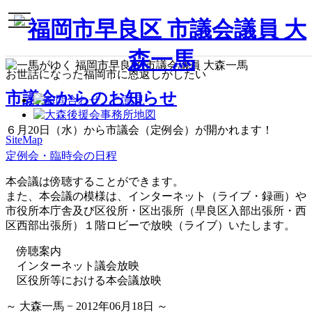
toggle
navigation
お世話になった福岡市に恩返しがしたい
市議会からのお知らせ
６月20日（水）から市議会（定例会）が開かれます！
SiteMap
定例会・臨時会の日程
本会議は傍聴することができます。
また、本会議の模様は、インターネット（ライブ・録画）や
市役所本庁舎及び区役所・区出張所（早良区入部出張所・西
区西部出張所）１階ロビーで放映（ライブ）いたします。
傍聴案内
インターネット議会放映
区役所等における本会議放映
～ 大森一馬 − 2012年06月18日 ～