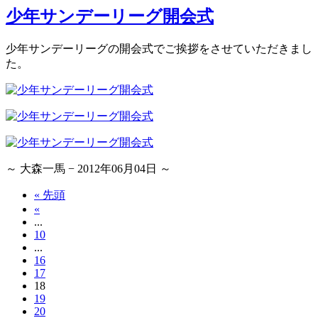
少年サンデーリーグ開会式
少年サンデーリーグの開会式でご挨拶をさせていただきまし
た。
～ 大森一馬 − 2012年06月04日 ～
« 先頭
«
...
10
...
16
17
18
19
20